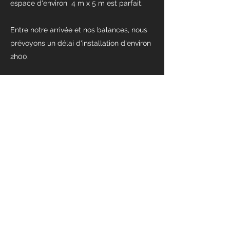
espace d'environ 4 m x 5 m est parfait.
Entre notre arrivée et nos balances, nous
prévoyons un délai d'installation d'environ
2h00.
Les Spame
lesspame63@gmail.com
0624846366
Les Spame est une Association Loi
1901, parue au Journal officiel n° 0049, le
07/12/2019,
Annonce n° 01037