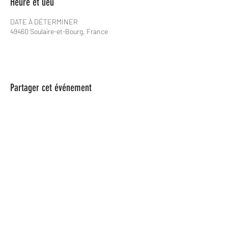
Heure et lieu
DATE À DÉTERMINER
49460 Soulaire-et-Bourg, France
Partager cet événement
Les Spame
lesspame63@gmail.com
0624846366
Les Spame est une Association Loi