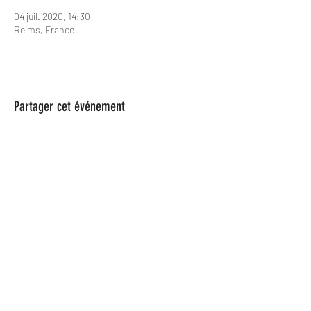
04 juil. 2020, 14:30
Reims, France
Partager cet événement
Les Spame
lesspame63@gmail.com
0624846366
Les Spame est une Association Loi
1901, parue au Journal officiel n° 0049, le