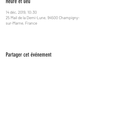
Heure et lieu
14 déc. 2019, 10:30
25 Mail de la Demi-Lune, 94500 Champigny-
sur-Marne, France
Partager cet événement
Les Spame
lesspame63@gmail.com
0624846366