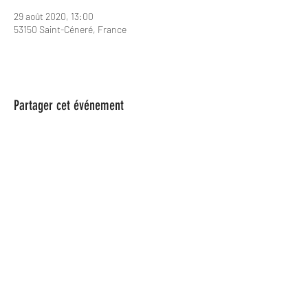
29 août 2020, 13:00
53150 Saint-Céneré, France
Partager cet événement
Les Spame
lesspame63@gmail.com
0624846366
Les Spame est une Association Loi
1901, parue au Journal officiel n° 0049, le