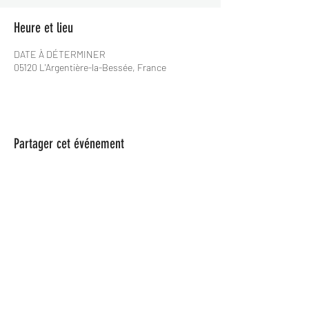
Heure et lieu
DATE À DÉTERMINER
05120 L'Argentière-la-Bessée, France
Partager cet événement
Les Spame
lesspame63@gmail.com
0624846366