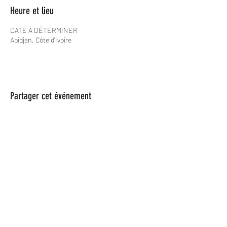
Heure et lieu
DATE À DÉTERMINER
Abidjan, Côte d'Ivoire
Partager cet événement
Les Spame
lesspame63@gmail.com
0624846366