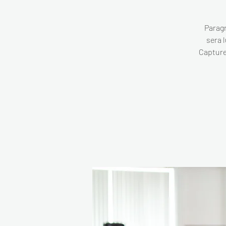
Paragr
sera l
Capture