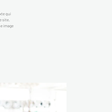
xte qui
e site.
ne image