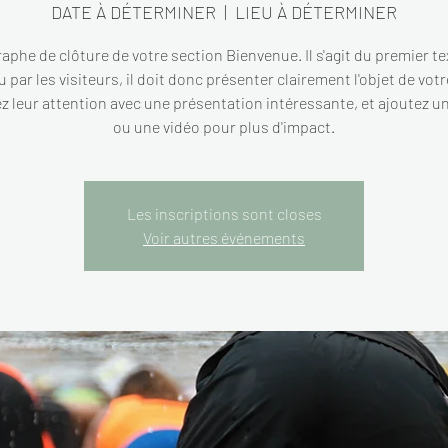
DATE À DÉTERMINER
  |  
LIEU À DÉTERMINER
aphe de clôture de votre section Bienvenue. Il s'agit du premier te
u par les visiteurs, il doit donc présenter clairement l'objet de votr
z leur attention avec une présentation intéressante, et ajoutez u
ou une vidéo pour plus d'impact.
Les inscriptions sont closes
Voir autres événements