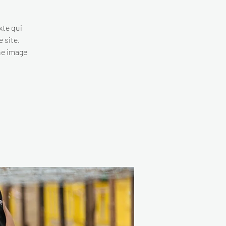
xte qui
e site.
ne image