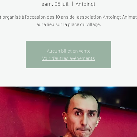
sam. 05 juil.
  |  
Antoingt
 organisé à l’occasion des 10 ans de l’association Antoingt Animat
aura lieu sur la place du village.
Aucun billet en vente
Voir d'autres événements