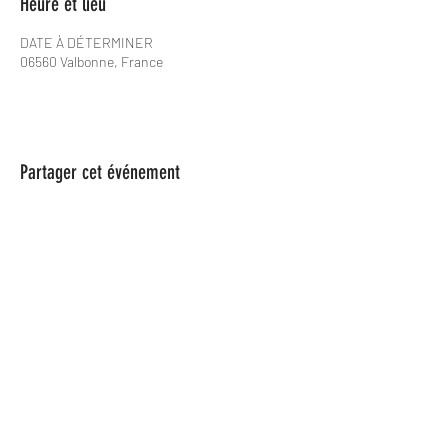
Heure et lieu
DATE À DÉTERMINER
06560 Valbonne, France
Partager cet événement
Les Spame
lesspame63@gmail.com
0624846366
Les Spame est une Association Loi