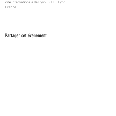
cité internationale de Lyon, 69006 Lyon,
France
Partager cet événement
Les Spame
lesspame63@gmail.com
0624846366
Les Spame est une Association Loi
1901, parue au Journal officiel n° 0049, le