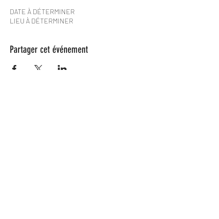
DATE À DÉTERMINER
LIEU À DÉTERMINER
Partager cet événement
Les Spame
lesspame63@gmail.com
0624846366
Les Spame est une Association Loi
1901, parue au Journal officiel n° 0049, le
07/12/2019,
Annonce n° 01037