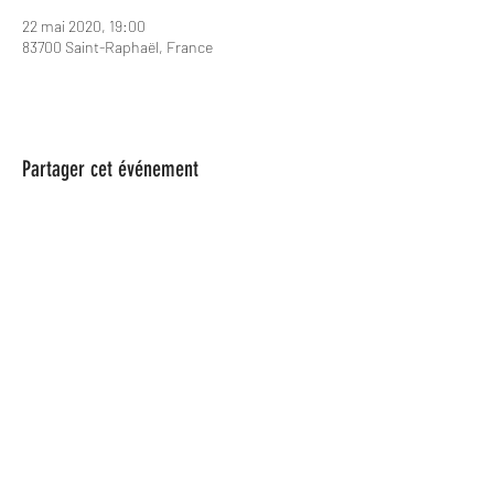
22 mai 2020, 19:00
83700 Saint-Raphaël, France
Partager cet événement
Les Spame
lesspame63@gmail.com
0624846366
Les Spame est une Association Loi
1901, parue au Journal officiel n° 0049, le